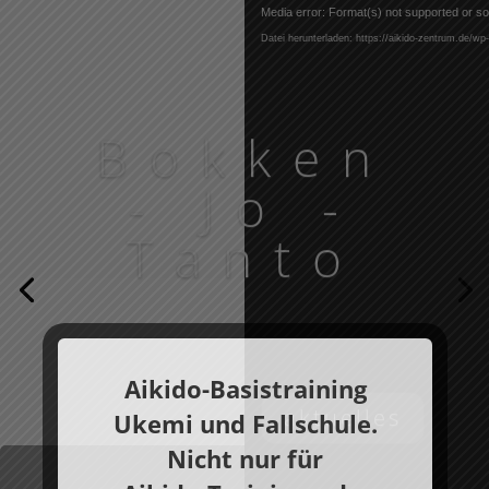
Video-
Media error: Format(s) not supported or so
Player
Datei herunterladen: https://aikido-zentrum.de/w
Bokken
- Jo -
Tanto
Aikido-
Basistraining
aktuelles
Ukemi und Fallschule.
Nicht nur für